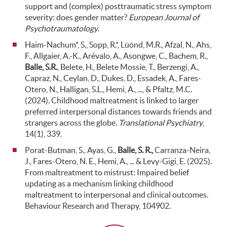
support and (complex) posttraumatic stress symptom
severity: does gender matter?
European Journal of
Psychotraumatology
.
Haim-Nachum*, S., Sopp, R.*, Lüönd, M.R., Afzal, N., Ahs,
F., Allgaier, A.-K., Arévalo, A., Asongwe, C., Bachem, R.,
Balle, S.R.
, Belete, H., Belete Mossie, T., Berzengi, A.,
Capraz, N., Ceylan, D., Dukes, D., Essadek, A., Fares-
Otero, N., Halligan, S.L., Hemi, A., ..., & Pfaltz, M.C.
(2024). Childhood maltreatment is linked to larger
preferred interpersonal distances towards friends and
strangers across the globe.
Translational Psychiatry
,
14(1), 339.
Porat-Butman, S., Ayas, G.,
Balle, S. R.,
Carranza-Neira,
J., Fares-Otero, N. E., Hemi, A., ... & Levy-Gigi, E. (2025).
From maltreatment to mistrust: Impaired belief
updating as a mechanism linking childhood
maltreatment to interpersonal and clinical outcomes.
Behaviour Research and Therapy, 104902.