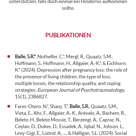
unterstützen, falls doch einmal ein Hindernis aufkommen
sollte.
PUBLIKATIONEN
Balle, S.R.*
, Nothelfer, C.*, Mergl, R., Quaatz, S.M.,
Hoffmann, S., Hoffmann, H., Allgaier, A.-K.*, & Eichhorn,
K.* (2024). Depression after pregnancy loss: the role of
the presence of living children, the type of loss,
multiple losses, the relationship quality, and coping
strategies.
European Journal of Psychotraumatology
,
15(1), 2386827.
Fares-Otero, N.*, Sharp, T.*,
Balle, S.R.
, Quaatz, S.M.,
Vieta, E., Ahs, F., Allgaier, A.-K., Arévalo, A., Bachem, R.,
Belete, H., Belete Mossie, T., Berzengi, A., Capraz, N.,
Ceylan, D., Dukes, D., Essadek, A., Iqbal, N., Jobson, L.,
Levy-Gigi, E., Lüönd, A., ..., & Halligan, S.L. (2024). Social